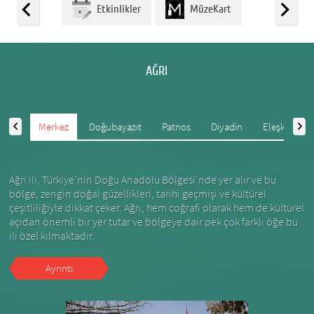
Etkinlikler
MüzeKart
AĞRI
Merkez
Doğubayazıt
Patnos
Diyadin
Eleşkirt
Ağrı ili, Türkiye’nin Doğu Anadolu Bölgesi'nde yer alır ve bu
bölge, zengin doğal güzellikleri, tarihi geçmişi ve kültürel
çeşitliliğiyle dikkat çeker. Ağrı, hem coğrafi olarak hem de kültürel
açıdan önemli bir yer tutar ve bölgeye dair pek çok farklı öğe bu
ili özel kılmaktadır.
Ayrıntı