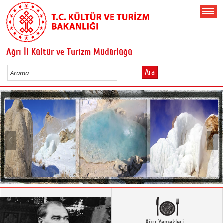
Ağrı İl Kültür ve Turizm Müdürlüğü
Ara
Ağrı Yemekleri