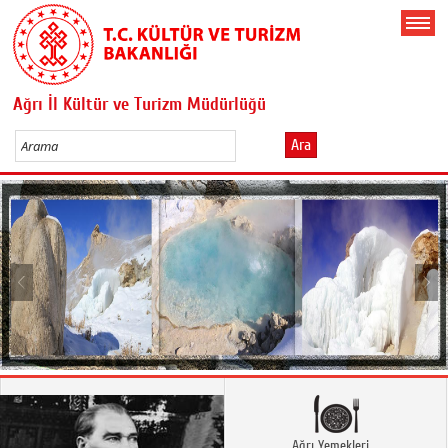
Ağrı İl Kültür ve Turizm Müdürlüğü
Ara
Ağrı Yemekleri