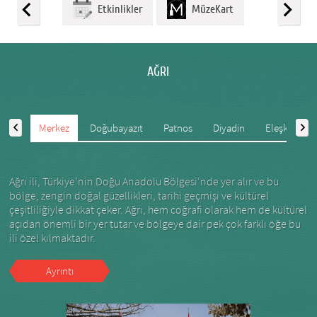
Etkinlikler
MüzeKart
AĞRI
Merkez
Doğubayazıt
Patnos
Diyadin
Eleşkirt
Ağrı ili, Türkiye’nin Doğu Anadolu Bölgesi'nde yer alır ve bu
bölge, zengin doğal güzellikleri, tarihi geçmişi ve kültürel
çeşitliliğiyle dikkat çeker. Ağrı, hem coğrafi olarak hem de kültürel
açıdan önemli bir yer tutar ve bölgeye dair pek çok farklı öğe bu
ili özel kılmaktadır.
Ayrıntı