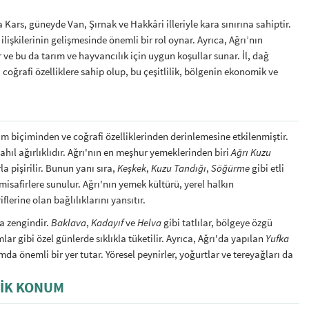
 Kars, güneyde Van, Şırnak ve Hakkâri illeriyle kara sınırına sahiptir.
ilişkilerinin gelişmesinde önemli bir rol oynar. Ayrıca, Ağrı’nın
r ve bu da tarım ve hayvancılık için uygun koşullar sunar. İl, dağ
 coğrafi özelliklere sahip olup, bu çeşitlilik, bölgenin ekonomik ve
m biçiminden ve coğrafi özelliklerinden derinlemesine etkilenmiştir.
tahıl ağırlıklıdır. Ağrı'nın en meşhur yemeklerinden biri
Ağrı Kuzu
a pişirilir. Bunun yanı sıra,
Keşkek
,
Kuzu Tandığı
,
Söğürme
gibi etli
isafirlere sunulur. Ağrı'nın yemek kültürü, yerel halkın
flerine olan bağlılıklarını yansıtır.
a zengindir.
Baklava
,
Kadayıf
ve
Helva
gibi tatlılar, bölgeye özgü
ar gibi özel günlerde sıklıkla tüketilir. Ayrıca, Ağrı'da yapılan
Yufka
da önemli bir yer tutar. Yöresel peynirler, yoğurtlar ve tereyağları da
JIK KONUM