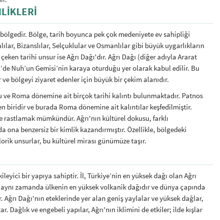
NLIKLERI
r bölgedir. Bölge, tarih boyunca pek çok medeniyete ev sahipliği
alılar, Bizanslılar, Selçuklular ve Osmanlılar gibi büyük uygarlıkların
 çeken tarihi unsur ise Ağrı Dağı'dır. Ağrı Dağı (diğer adıyla Ararat
il’de Nuh’un Gemisi’nin karaya oturduğu yer olarak kabul edilir. Bu
 ve bölgeyi ziyaret edenler için büyük bir çekim alanıdır.
tu ve Roma dönemine ait birçok tarihi kalıntı bulunmaktadır. Patnos
den biridir ve burada Roma dönemine ait kalıntılar keşfedilmiştir.
ne rastlamak mümkündür. Ağrı'nın kültürel dokusu, farklı
da ona benzersiz bir kimlik kazandırmıştır. Özellikle, bölgedeki
klorik unsurlar, bu kültürel mirası günümüze taşır.
tkileyici bir yapıya sahiptir. İl, Türkiye’nin en yüksek dağı olan Ağrı
, aynı zamanda ülkenin en yüksek volkanik dağıdır ve dünya çapında
r. Ağrı Dağı'nın eteklerinde yer alan geniş yaylalar ve yüksek dağlar,
r. Dağlık ve engebeli yapılar, Ağrı'nın iklimini de etkiler; ilde kışlar