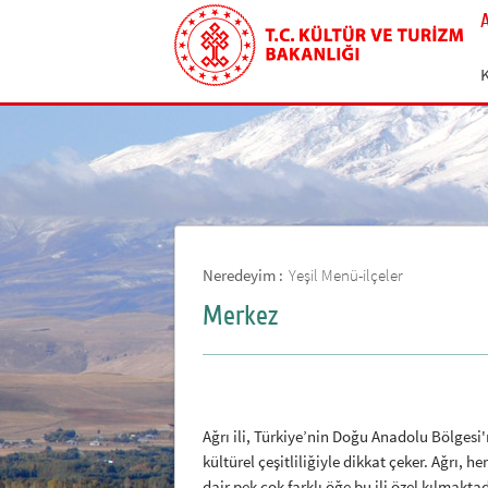
Neredeyim :
Yeşil Menü-ilçeler
Merkez
Ağrı ili, Türkiye’nin Doğu Anadolu Bölgesi'n
kültürel çeşitliliğiyle dikkat çeker. Ağrı, 
dair pek çok farklı öğe bu ili özel kılmaktad