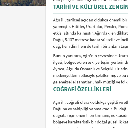
TARIHI VE KÜLTÜREL ZENGI
Ağrı ili, tarihsel açıdan oldukça önemli bi
yapmıştır. Hititler, Urartular, Persler, Rom
etkisi altında kalmıştır. Ağrı'daki en dikkat
Dağı), 5.137 metreye kadar yükselir ve İnc
dağ, hem dini hem de tarihi bir anlam taşır
Bunun yanı sıra, Ağrı'nın çevresinde Urar
ilçesi, bölgedeki en eski yerleşim yerlerin
Ayrıca, Ağrı'da Osmanlı ve Selçuklu izleri
medeniyetlerin etkisiyle şekillenmiş ve bu 
geleneksel el sanatları, halk müziği ve fol
COĞRAFI ÖZELLIKLERI
Ağrı ili, coğrafi olarak oldukça çeşitli ve e
Dağı’na ev sahipliği yapmaktadır. Bu dağ
dağcılar için önemli bir tırmanış noktasıdı
bölgeye karakteristik bir doğal güzellik kata