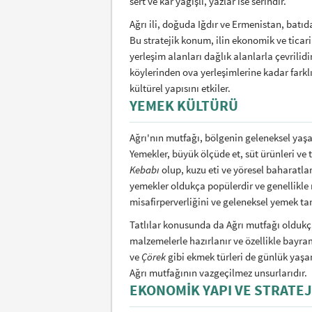
sert ve kar yağışlı, yazlar ise serindir.
Ağrı ili, doğuda Iğdır ve Ermenistan, batıda
Bu stratejik konum, ilin ekonomik ve ticari 
yerleşim alanları dağlık alanlarla çevrilidi
köylerinden ova yerleşimlerine kadar farklı
kültürel yapısını etkiler.
YEMEK KÜLTÜRÜ
Ağrı'nın mutfağı, bölgenin geleneksel yaşa
Yemekler, büyük ölçüde et, süt ürünleri ve 
Kebabı
olup, kuzu eti ve yöresel baharatlarl
yemekler oldukça popülerdir ve genellikle m
misafirperverliğini ve geleneksel yemek tari
Tatlılar konusunda da Ağrı mutfağı oldukç
malzemelerle hazırlanır ve özellikle bayraml
ve
Çörek
gibi ekmek türleri de günlük yaşam
Ağrı mutfağının vazgeçilmez unsurlarıdır.
EKONOMIK YAPI VE STRATE