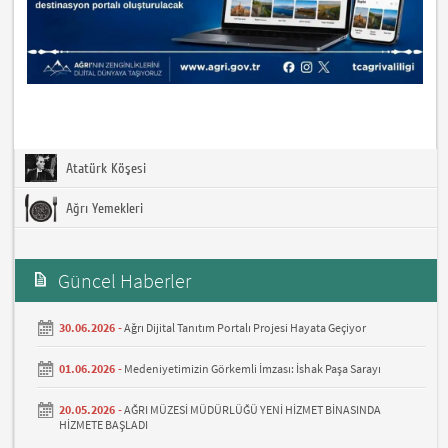
Atatürk Köşesi
Ağrı Yemekleri
Güncel Haberler
30.06.2026 -
Ağrı Dijital Tanıtım Portalı Projesi Hayata Geçiyor
01.06.2026 -
Medeniyetimizin Görkemli İmzası: İshak Paşa Sarayı
20.05.2026 -
AĞRI MÜZESİ MÜDÜRLÜĞÜ YENİ HİZMET BİNASINDA
HİZMETE BAŞLADI